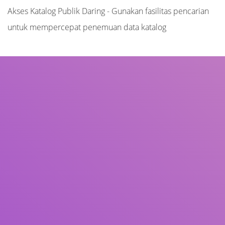
Akses Katalog Publik Daring - Gunakan fasilitas pencarian
untuk mempercepat penemuan data katalog
Judul
Pengarang
Subjek
ISBN/ISSN
Tipe Koleksi