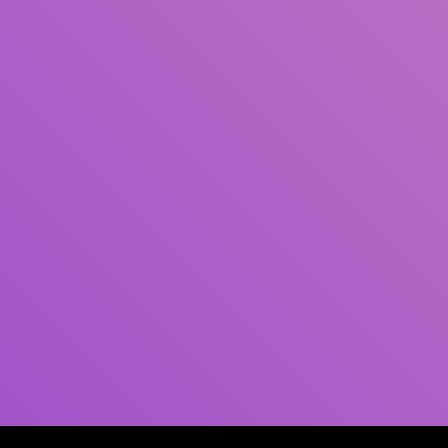
Pengarang
Subjek
ISBN/ISSN
Tipe Koleksi
Lokasi
GMD
Cari