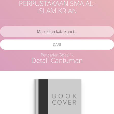
PERPUSTAKAAN SMA AL-
ISLAM KRIAN
CARI
Pencarian Spesifik
Detail Cantuman