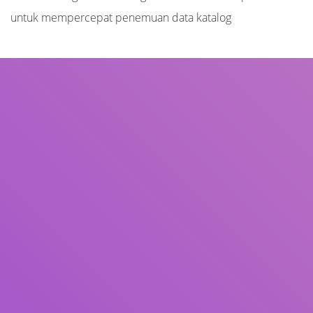
untuk mempercepat penemuan data katalog
Judul
Pengarang
Subjek
ISBN/ISSN
Tipe Koleksi
Lokasi